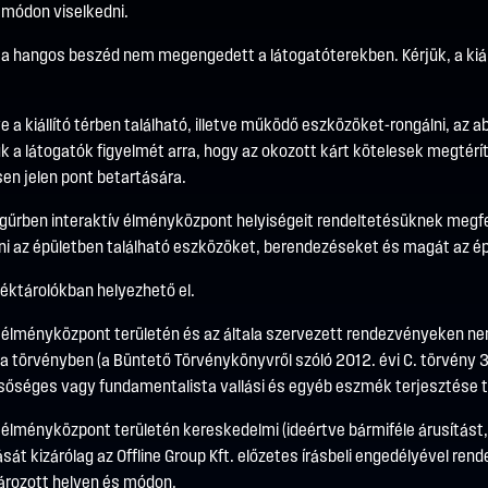
 módon viselkedni.
s a hangos beszéd nem megengedett a látogatóterekben. Kérjük, a kiál
rtve a kiállító térben található, illetve működő eszközöket-rongálni, az 
juk a látogatók figyelmét arra, hogy az okozott kárt kötelesek megtérí
ösen jelen pont betartására.
űrben interaktív élményközpont helyiségeit rendeltetésüknek megfel
ni az épületben található eszközöket, berendezéseket és magát az ép
déktárolókban helyezhető el.
élményközpont területén és az általa szervezett rendezvényeken nem
n a törvényben (a Büntető Törvénykönyvről szóló 2012. évi C. törvény
lsőséges vagy fundamentalista vallási és egyéb eszmék terjesztése ti
lményközpont területén kereskedelmi (ideértve bármiféle árusítást, j
át kizárólag az Offline Group Kft. előzetes írásbeli engedélyével ren
ározott helyen és módon.