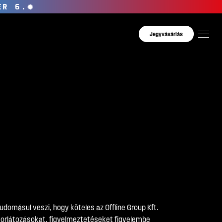
ER 6.
Jegyvásárlás
domásul veszi, hogy köteles az Offline Group Kft.
s korlátozásokat, figyelmeztetéseket figyelembe