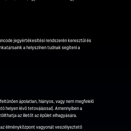
uncode jegyértékesítési rendszerén keresztül és
katársaink a helyszínen tudnak segíteni a
 feltűnően ápolatlan, hiányos, vagy nem megfelelő
ató helyen lévő tetoválással). Amennyiben a
líthatja az illetőt az épület elhagyására.
agy az élményközpont vagyonát veszélyeztető