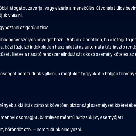
bbi látogatót zavarja, vagy elzárja a menekülési útvonalat tilos bevi
juk vállalni.
ogyasztani szigorúan tilos.
s robbanásveszélyes anyagot hozni. Abban az esetben, ha a látogató j
 kézi tűzjelző indokolatlan használata) az automata tűzriasztó rendsz
tüzet, illetve a riasztó rendszer elindulását okozó személy köteles az 
elősséget nem tudunk vállalni, a megtalált tárgyakat a Polgári törvény
rények a kiállítás zárását követően biztonsági személyzet kíséretében
lamennyi csomagját, bármilyen méretű hátizsákját, esernyőjét!
rt, bőröndöt stb. — nem tudunk elhelyezni.