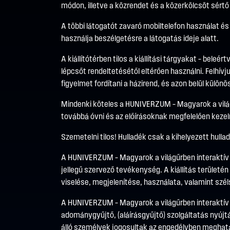
módon, illetve a közrendet és a közerkölcsöt sértő
A többi látogatót zavaró mobiltelefon használat é
használja beszélgetésre a látogatás ideje alatt.
A kiállítótérben tilos a kiállítási tárgyakat – beleé
lépcsőt rendeltetésétől eltérően használni. Felhív
figyelmet fordítani a házirend, és azon belül külön
Mindenki köteles a HUNIVERZUM – Magyarok a világ
továbbá óvni és az előírásoknak megfelelően kezel
Szemetelni tilos! Hulladék csak a kihelyezett hulla
A HUNIVERZUM – Magyarok a világűrben interaktív 
jellegű szervező tevékenység. A kiállítás területé
viselése, megjelenítése, használata, valamint szé
A HUNIVERZUM – Magyarok a világűrben interaktív é
adománygyűjtő, (aláírásgyűjtő) szolgáltatás nyújtás
álló személyek jogosultak az engedélyben meghat