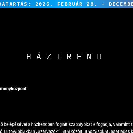
VATARTÁS: 2026. FEBRUÁR 28. - DECEMB
HÁZIREND
élményközpont
belépésével a házirendben foglalt szabályokat elfogadja, valamint tu
zói (a továbbiakban „Szervezők”) által közölt utasításokat, esetlege