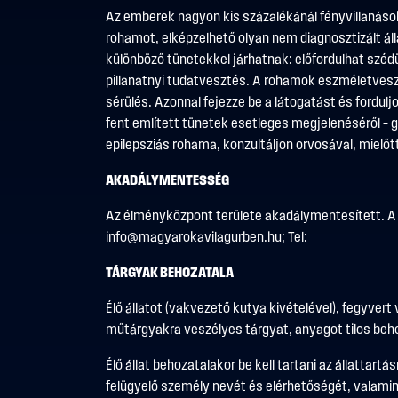
Az emberek nagyon kis százalékánál fényvillanáso
rohamot, elképzelhető olyan nem diagnosztizált ál
különböző tünetekkel járhatnak: előfordulhat széd
pillanatnyi tudatvesztés. A rohamok eszméletvesz
sérülés. Azonnal fejezze be a látogatást és fordu
fent említett tünetek esetleges megjelenéséről –
epilepsziás rohama, konzultáljon orvosával, mielő
AKADÁLYMENTESSÉG
Az élményközpont területe akadálymentesített. A l
info@magyarokavilagurben.hu
; Tel:
TÁRGYAK BEHOZATALA
Élő állatot (vakvezető kutya kivételével), fegyvert
műtárgyakra veszélyes tárgyat, anyagot tilos beh
Élő állat behozatalakor be kell tartani az állattar
felügyelő személy nevét és elérhetőségét, valamint 