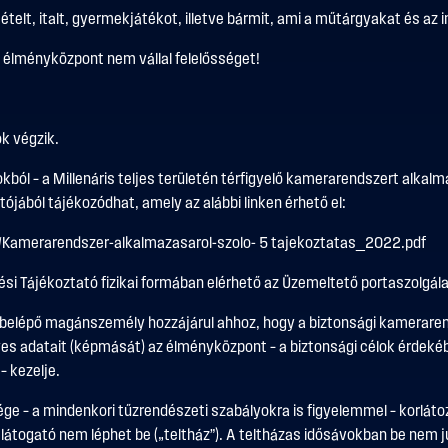
t, ételt, italt, gyermekjátékot, illetve bármit, ami a műtárgyakat és az
z élményközpont nem vállal felelősséget!
ök végzik.
ból – a Millenáris teljes területén térfigyelő kamerarendszert alka
ójából tájékozódhat, amely az alábbi linken érhető el:
7/Kamerarendszer-alkalmazasarol-szolo- 5 tajekoztatas_2022.pdf
i Tájékoztató fizikai formában elérhető az Üzemeltető portaszolgál
belépő magánszemély hozzájárul ahhoz, hogy a biztonsági kamerarends
lyes adatait (képmását) az élményközpont – a biztonsági célok érdeké
 kezelje.
 – a mindenkori tűzrendészeti szabályokra is figyelemmel – korlátoz
látogató nem léphet be („teltház”). A teltházas idősávokban be nem ju