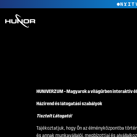
NYIT
HUNIVERZUM – Magyarok a világűrben interaktív 
Házirend és látogatási szabályok
Tisztelt Látogató!
Tájékoztatjuk, hogy Ön az élményközpontba történő 
és annak munkavállalói, megbízottjai és alvállalko