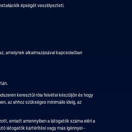
 installációk épségét veszélyezteti.
lmaz, amelynek alkalmazásával kapcsolatban
atán.
zeren keresztül róla felvétel készüljön és hogy
ben, az ahhoz szükséges minimális ideig, az
ott, emiatt amennyiben a látogatók száma eléri a
tó látogatók kártérítési vagy más igénnyel –