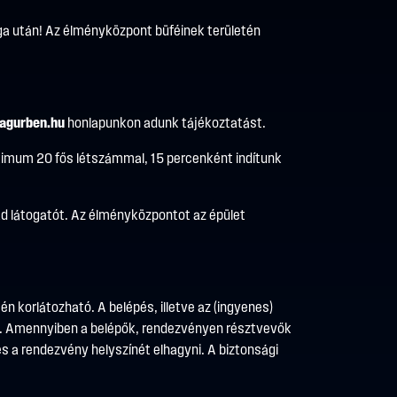
maga után! Az élményközpont büféinek területén
agurben.hu
honlapunkon adunk tájékoztatást.
aximum 20 fős létszámmal, 15 percenként indítunk
ad látogatót. Az élményközpontot az épület
n korlátozható. A belépés, illetve az (ingyenes)
ta. Amennyiben a belépők, rendezvényen résztvevők
s a rendezvény helyszínét elhagyni. A biztonsági