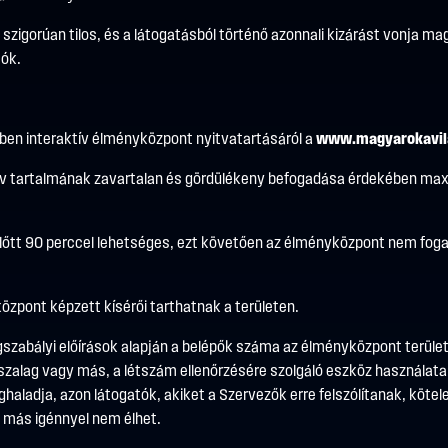
n szigorúan tilos, és a látogatásból történő azonnali kizárást vonja 
tók.
ben interaktív élményközpont nyitvatartásáról a
www.magyarokavil
raktív tartalmának zavartalan és gördülékeny befogadása érdekében m
előtt 90 perccel lehetséges, ezt követően az élményközpont nem fog
özpont képzett kísérői tarthatnak a területen.
szabályi előírások alapján a belépők száma az élményközpont területé
arszalag vagy más, a létszám ellenőrzésére szolgáló eszköz használa
ladja, azon látogatók, akiket a Szervezők erre felszólítanak, kötele
 más igénnyel nem élhet.