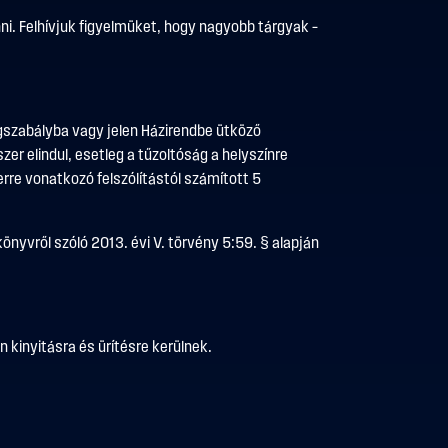
nni. Felhívjuk figyelmüket, hogy nagyobb tárgyak –
ogszabályba vagy jelen Házirendbe ütköző
er elindul, esetleg a tűzoltóság a helyszínre
erre vonatkozó felszólítástól számított 5
könyvről szóló 2013. évi V. törvény 5:59. § alapján
 kinyitásra és ürítésre kerülnek.