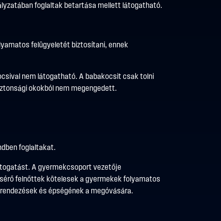
yzatában foglaltak betartása mellett látogatható.
olyamatos felügyeletét biztosítani, ennek
akocsival nem látogatható. A babakocsit csak tolni
biztonsági okokból nem megengedett.
ndben foglaltakat.
látogatást. A gyermekcsoport vezetője
ísérő felnőttek kötelesek a gyermekek folyamatos
, berendezések és épségének a megóvására.