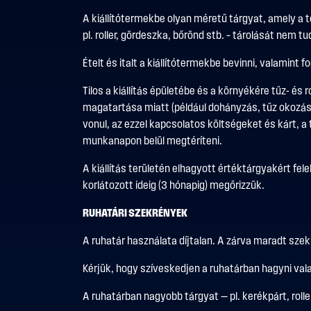
A kiállítótermekbe olyan méretű tárgyat, amely a tö
pl. roller, gördeszka, bőrönd stb. – tárolását nem tud
Ételt és italt a kiállítótermekbe bevinni, valamint f
Tilos a kiállítás épületébe és a környékére tűz- é
magatartása miatt (például dohányzás, tűz okozása,
vonul, az ezzel kapcsolatos költségeket és kárt, a 
munkanapon belül megtéríteni.
A kiállítás területén elhagyott értéktárgyakért fel
korlátozott ideig (3 hónapig) megőrizzük.
RUHATÁRI SZEKRÉNYEK
A ruhatár használata díjtalan. A zárva maradt szek
Kérjük, hogy szíveskedjen a ruhatárban hagyni va
A ruhatárban nagyobb tárgyat — pl. kerékpárt, rolle