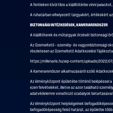
A fentieken kívül tilos a kiállítótérbe vinni palacko
A ruhatárban elhelyezett tárgyakért, értékekért a
BIZTONSÁGI INTÉZKEDÉSEK, KAMERARENDSZER
A kiállítóterek és műtárgyak őrzését biztonsági őr
Az Üzemeltető – személy- és vagyonbiztonsági okok
részletesen az Üzemeltető Adatkezelési Tájékoztat
https://millenaris.hu/wp-content/uploads/2022/0
A Kamerarendszer alkalmazásáról szóló Adatkezelés
Az élményközpont épületébe történő belépéssel a 
ezen felvételeket, illetve az azon található szemé
adatvédelemre vonatkozó szabályok betartásával –
Az élményközpont helyiségeinek befogadóképessége
befogadóképesség felső határát, az épületbe több 