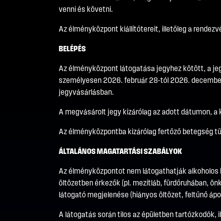
venni és követni.
Az élményközpont kiállítótereit, illetőleg a rendez
BELÉPÉS
Az élményközpont látogatása jegyhez kötött, a je
személyesen 2026. február 28-tól 2026. december 
jegyvásárlásban.
A megvásárolt jegy kizárólag az adott dátumon, a ki
Az élményközpontba kizárólag fertőző betegség t
ÁLTALÁNOS MAGATARTÁSI SZABÁLYOK
Az élményközpontot nem látogathatják alkoholos bef
öltözetben érkezők (pl. mezítláb, fürdőruhában, ön
látogató megjelenése (hiányos öltözet, feltűnő ápol
A látogatás során tilos az épületben tartózkodók,