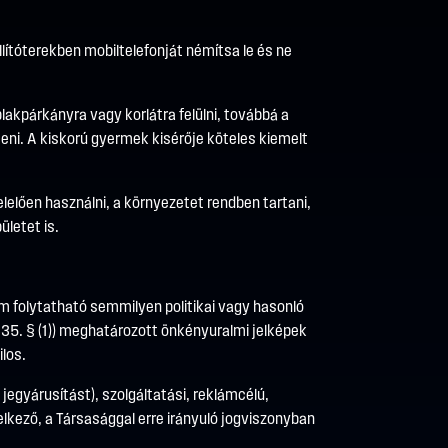
lítóterekben mobiltelefonját némítsa le és ne
ablakpárkányra vagy korlátra felülni, továbbá a
teni. A kiskorú gyermek kisérője köteles kiemelt
elően használni, a környezetet rendben tartani,
ületet is.
 folytatható semmilyen politikai vagy hasonló
 335. § (1)) meghatározott önkényuralmi jelképek
los.
egyárusítást), szolgáltatási, reklámcélú,
delkező, a Társasággal erre irányuló jogviszonyban