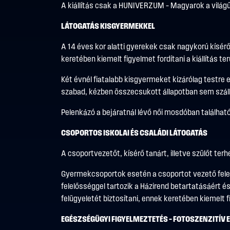
A kiállítás csak a HUNIVERZUM – Magyarok a világ
LÁTOGATÁS KISGYERMEKKEL
A 14 éves kor alatti gyerekek csak nagykorú kísérő
keretében kiemelt figyelmet fordítani a kiállítás
Két évnél fiatalabb kisgyermeket kizárólag testre e
szabad, kézben összecsukott állapotban sem szál
Pelenkázó a bejáratnál lévő női mosdóban található
CSOPORTOS ISKOLAI ÉS CSALÁDI LÁTOGATÁS
A csoportvezetőt, kísérő tanárt, illetve szülőt ter
Gyermekcsoportok esetén a csoportot vezető felel
felelősséggel tartozik a Házirend betartatásáért
felügyeletét biztosítani, ennek keretében kiemelt
EGÉSZSÉGÜGYI FIGYELMEZTETÉS – FOTOSZENZITÍV 