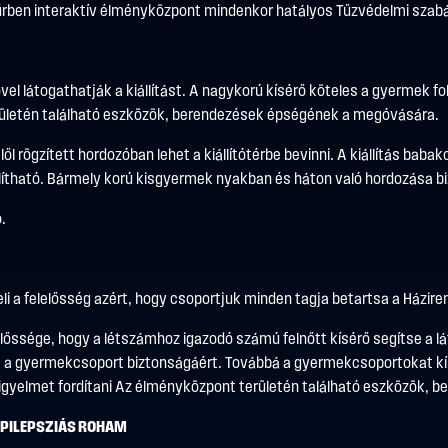
űrben interaktív élményközpont mindenkor hatályos Tűzvédelmi szabál
vel látogathatják a kiállítást. A nagykorú kísérő köteles a gyermek f
 területén található eszközök, berendezések épségének a megóvására.
lől rögzített hordozóban lehet a kiállítótérbe bevinni. A kiállítás bab
lítható. Bármely korú kisgyermek nyakban és háton való hordozása 
.
heli a felelősség azért, hogy csoportjuk minden tagja betartsa a Házire
őssége, hogy a létszámhoz igazodó számú felnőtt kísérő segítse a 
 és a gyermekcsoport biztonságáért. Továbbá a gyermekcsoportokat k
 figyelmet fordítani Az élményközpont területén található eszközök
EPILEPSZIÁS ROHAM