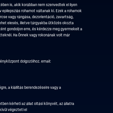
ében is, akik korábban nem szenvedtek el ilyen
ív epilepsziás rohamot váltanak ki. Ezek a rohamok
rcse vagy rángása, dezorientáció, zavartság,
et elesés, illetve tárgyakba ütközés okozta
őként gondoljon erre, és kérdezze meg gyermekeit a
tteknél. Ha Önnek vagy rokonának volt már
ményközpont dolgozóihoz. email:
égre, a kiállítás berendezéseire vagy a
ben kérheti az állat oltási könyvét, az állatra
ívül végezteti el