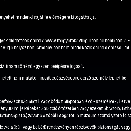
vényeket mindenki saját felelősségére látogathatja.
gyek elérhetőek online a
www.magyarokavilagurben.hu
honlapon, a F
6-ig a helyszínen. Amennyiben nem rendelkezik online eléréssel, mun
állításra történő egyszeri belépésre jogosít.
üneteit nem mutató, magát egészségesnek érző személy léphet be.
olyásoltság alatti, vagy bódult állapotban lévő – személyek, illetve
kényuralmi jelképeket ábrázoló öltözetben vagy ezeket ábrázoló, láth
atlanság stb.) zavarja a többi látogatót, a múzeum személyzete felszó
 illetve a (kül- vagy beltéri) rendezvényen résztvevők biztonságát v