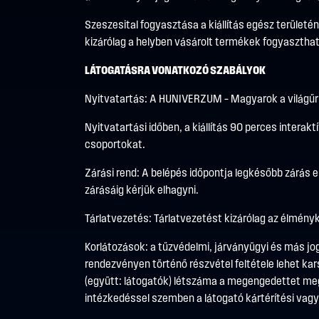
Szeszesital fogyasztása a kiállítás egész területé
kizárólag a helyben vásárolt termékek fogyasztha
LÁTOGATÁSRA VONATKOZÓ SZABÁLYOK
Nyitvatartás: A HUNIVERZUM – Magyarok a világűr
Nyitvatartási időben, a kiállítás 90 perces inte
csoportokat.
Zárási rend: A belépés időpontja legkésőbb zárás 
zárásáig kérjük elhagyni.
Tárlatvezetés: Tárlatvezetést kizárólag az élményk
Korlátozások: a tűzvédelmi, járványügyi és más jog
rendezvényen történő részvétel feltétele lehet k
(együtt: látogatók) létszáma a megengedettet megha
intézkedéssel szemben a látogató kártérítési vagy