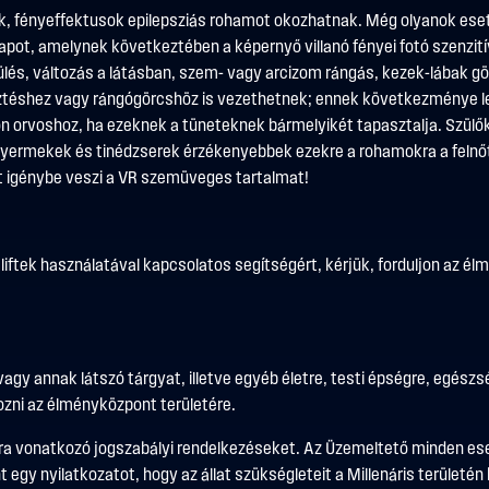
k, fényeffektusok epilepsziás rohamot okozhatnak. Még olyanok eset
lapot, amelynek következtében a képernyő villanó fényei fotó szenzit
ülés, változás a látásban, szem- vagy arcizom rángás, kezek-lábak gö
téshez vagy rángógörcshöz is vezethetnek; ennek következménye leh
ljon orvoshoz, ha ezeknek a tüneteknek bármelyikét tapasztalja. Szül
 gyermekek és tinédzserek érzékenyebbek ezekre a rohamokra a felnő
tt igénybe veszi a VR szemüveges tartalmat!
iftek használatával kapcsolatos segítségért, kérjük, forduljon az él
 vagy annak látszó tárgyat, illetve egyéb életre, testi épségre, egészs
ozni az élményközpont területére.
tásra vonatkozó jogszabályi rendelkezéseket. Az Üzemeltető minden eset
egy nyilatkozatot, hogy az állat szükségleteit a Millenáris területén k